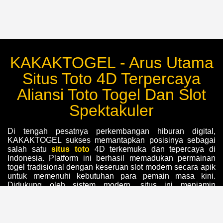
KAKAKTOGEL - Arus Utama
Situs Toto 4D Terpercaya
Aliansi Toto Togel Dan Slot
Spektakuler
Di tengah pesatnya perkembangan hiburan digital,
KAKAKTOGEL sukses memantapkan posisinya sebagai
salah satu
situs toto
4D terkemuka dan tepercaya di
Indonesia. Platform ini berhasil memadukan permainan
togel tradisional dengan keseruan slot modern secara apik
untuk memenuhi kebutuhan para pemain masa kini.
Didukung oleh sistem modern, situs ini menjamin
kelancaran jalannya permainan sekaligus menyuguhkan
performa visual yang memanjakan mata para
penggunanya.