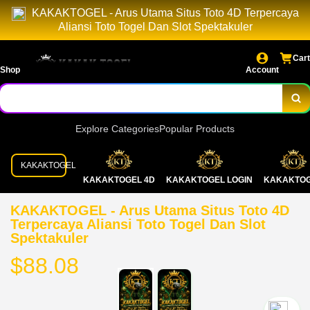
KAKAKTOGEL - Arus Utama Situs Toto 4D Terpercaya
Aliansi Toto Togel Dan Slot Spektakuler
Cart
Shop
Account
Explore Categories
Popular Products
KAKAKTOGEL
KAKAKTOGEL 4D
KAKAKTOGEL LOGIN
KAKAKTO
KAKAKTOGEL - Arus Utama Situs Toto 4D
Terpercaya Aliansi Toto Togel Dan Slot
Spektakuler
$88.08