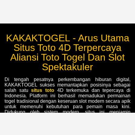
KAKAKTOGEL - Arus Utama
Situs Toto 4D Terpercaya
Aliansi Toto Togel Dan Slot
Spektakuler
Di tengah pesatnya perkembangan hiburan digital,
KAKAKTOGEL sukses memantapkan posisinya sebagai
salah satu
situs toto
4D terkemuka dan tepercaya di
Indonesia. Platform ini berhasil memadukan permainan
togel tradisional dengan keseruan slot modern secara apik
untuk memenuhi kebutuhan para pemain masa kini.
Didukung oleh sistem modern, situs ini menjamin
kelancaran jalannya permainan sekaligus menyuguhkan
performa visual yang memanjakan mata para
penggunanya.