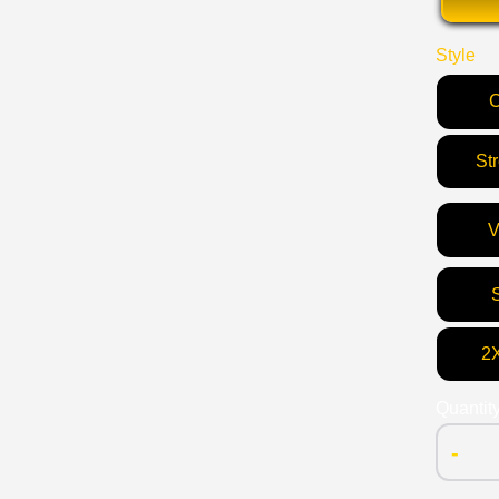
Style
C
St
V
2
Quantit
-