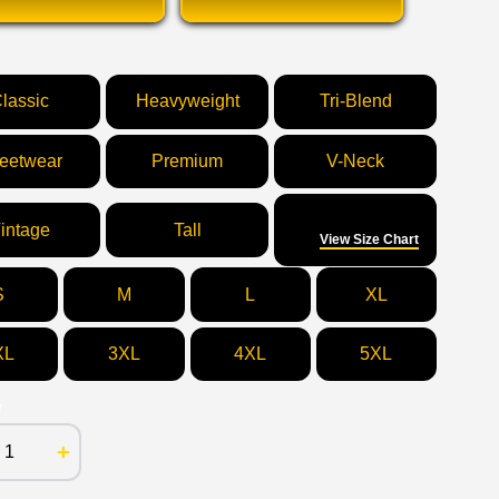
lassic
Heavyweight
Tri-Blend
reetwear
Premium
V-Neck
Size
intage
Tall
View Size Chart
S
M
L
XL
XL
3XL
4XL
5XL
y
+