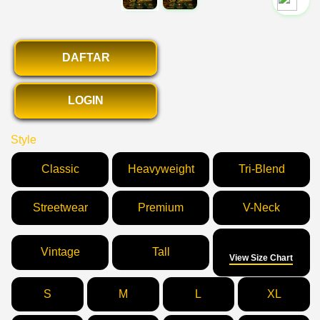
`2
DAFTAR
LOGIN
Style
Classic
Heavyweight
Tri-Blend
Streetwear
Premium
V-Neck
Size
Vintage
Tall
View Size Chart
S
M
L
XL