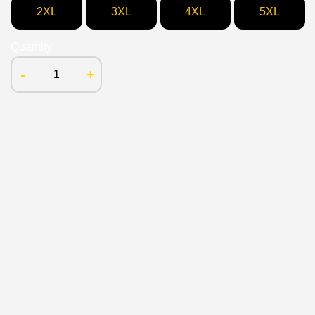
2XL
3XL
4XL
5XL
Quantity
-
+