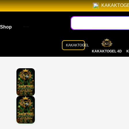
KAKAKTOGEL -
Shop
KAKAKTOGEL
KAKAKTOGEL 4D
K