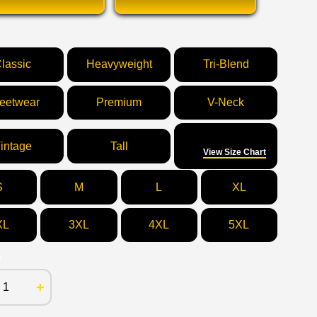
lassic
Heavyweight
Tri-Blend
reetwear
Premium
V-Neck
Size
intage
Tall
View Size Chart
S
M
L
XL
XL
3XL
4XL
5XL
y
+