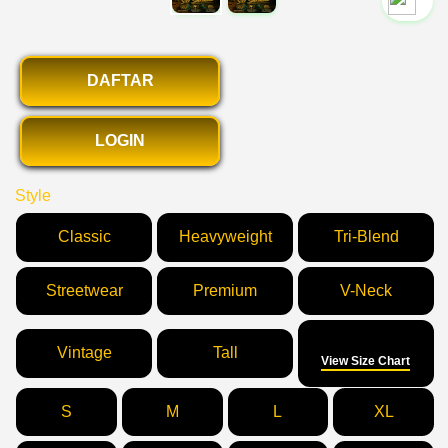
`2
DAFTAR
LOGIN
Style
Classic
Heavyweight
Tri-Blend
Streetwear
Premium
V-Neck
Size
Vintage
Tall
View Size Chart
S
M
L
XL