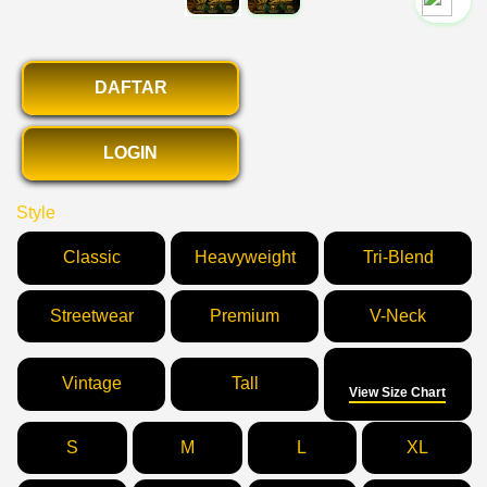
`2
DAFTAR
LOGIN
Style
Classic
Heavyweight
Tri-Blend
Streetwear
Premium
V-Neck
Size
Vintage
Tall
View Size Chart
S
M
L
XL