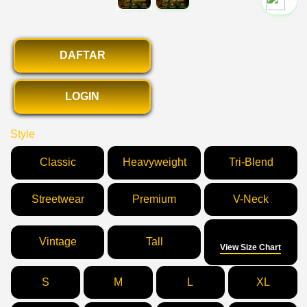
`2
DAFTAR
LOGIN
Style
Classic
Heavyweight
Tri-Blend
Streetwear
Premium
V-Neck
Size
Vintage
Tall
View Size Chart
S
M
L
XL