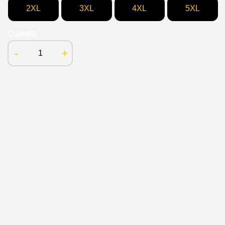
2XL
3XL
4XL
5XL
Quantity
-
+