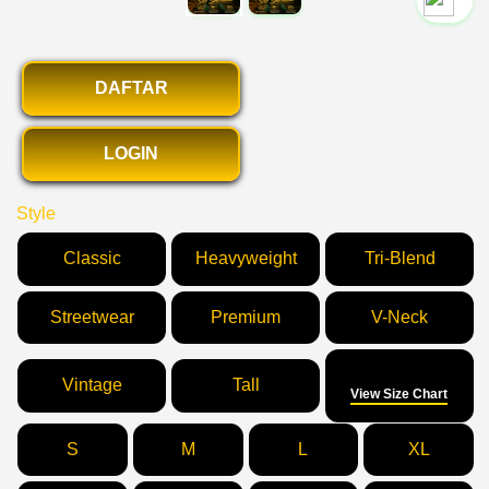
`2
DAFTAR
LOGIN
Style
Classic
Heavyweight
Tri-Blend
Streetwear
Premium
V-Neck
Size
Vintage
Tall
View Size Chart
S
M
L
XL