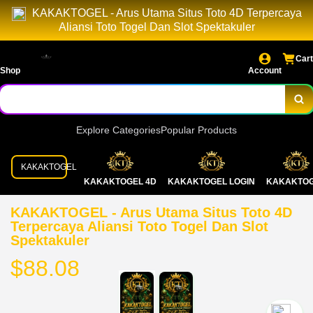
KAKAKTOGEL - Arus Utama Situs Toto 4D Terpercaya
Aliansi Toto Togel Dan Slot Spektakuler
Cart
Shop
Account
Explore Categories
Popular Products
KAKAKTOGEL
KAKAKTOGEL 4D
KAKAKTOGEL LOGIN
KAKAKTO
KAKAKTOGEL - Arus Utama Situs Toto 4D
Terpercaya Aliansi Toto Togel Dan Slot
Spektakuler
$88.08