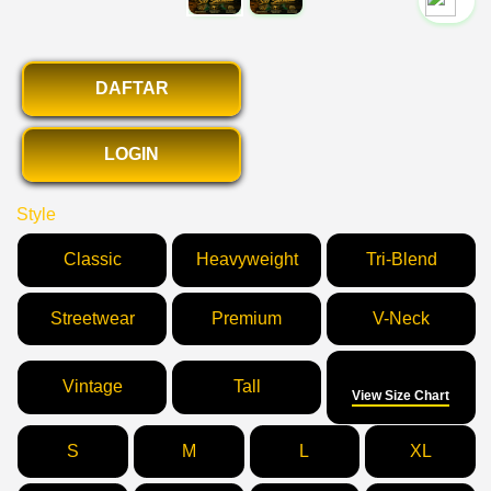
`2
DAFTAR
LOGIN
Style
Classic
Heavyweight
Tri-Blend
Streetwear
Premium
V-Neck
Size
Vintage
Tall
View Size Chart
S
M
L
XL