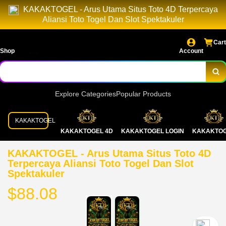
KAKAKTOGEL - Arus Utama Situs Toto 4D Terpercaya
Aliansi Toto Togel Dan Slot Spektakuler
Cart
Shop
Account
Explore Categories
Popular Products
KAKAKTOGEL
KAKAKTOGEL 4D
KAKAKTOGEL LOGIN
KAKAKTO
KAKAKTOGEL - Arus Utama Situs Toto 4D
Terpercaya Aliansi Toto Togel Dan Slot
Spektakuler
$88.08