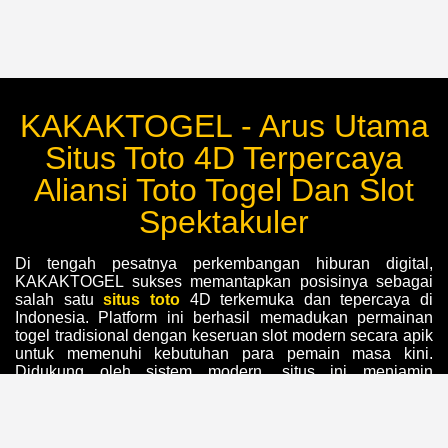
KAKAKTOGEL - Arus Utama
Situs Toto 4D Terpercaya
Aliansi Toto Togel Dan Slot
Spektakuler
Di tengah pesatnya perkembangan hiburan digital,
KAKAKTOGEL sukses memantapkan posisinya sebagai
salah satu
situs toto
4D terkemuka dan tepercaya di
Indonesia. Platform ini berhasil memadukan permainan
togel tradisional dengan keseruan slot modern secara apik
untuk memenuhi kebutuhan para pemain masa kini.
Didukung oleh sistem modern, situs ini menjamin
kelancaran jalannya permainan sekaligus menyuguhkan
performa visual yang memanjakan mata para
penggunanya.