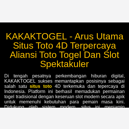
KAKAKTOGEL - Arus Utama
Situs Toto 4D Terpercaya
Aliansi Toto Togel Dan Slot
Spektakuler
Di tengah pesatnya perkembangan hiburan digital,
KAKAKTOGEL sukses memantapkan posisinya sebagai
salah satu
situs toto
4D terkemuka dan tepercaya di
Indonesia. Platform ini berhasil memadukan permainan
togel tradisional dengan keseruan slot modern secara apik
untuk memenuhi kebutuhan para pemain masa kini.
Didukung oleh sistem modern, situs ini menjamin
kelancaran jalannya permainan sekaligus menyuguhkan
performa visual yang memanjakan mata para
penggunanya.