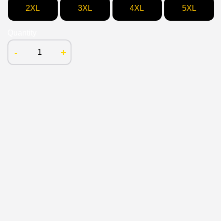
2XL
3XL
4XL
5XL
Quantity
-
+