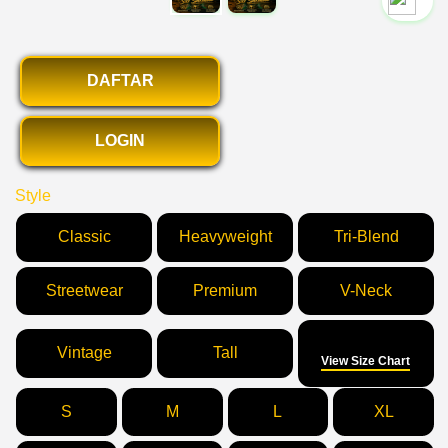
`2
DAFTAR
LOGIN
Style
Classic
Heavyweight
Tri-Blend
Streetwear
Premium
V-Neck
Size
Vintage
Tall
View Size Chart
S
M
L
XL