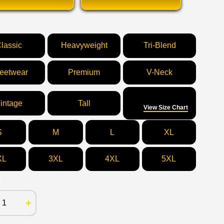
lassic
Heavyweight
Tri-Blend
reetwear
Premium
V-Neck
Size
intage
Tall
View Size Chart
S
M
L
XL
XL
3XL
4XL
5XL
y
+