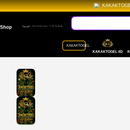
KAKAKTOGEL -
Shop
KAKAKTOGEL
KAKAKTOGEL 4D
K