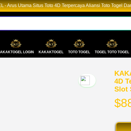
 Arus Utama Situs Toto 4D Terpercaya Aliansi Toto Togel Dan
AKAKTOGEL LOGIN
KAKAKTOGEL
TOTO TOGEL
TOGEL TOTO TOGEL
KAKA
4D T
`2
Slot
$8