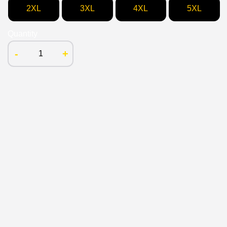
2XL
3XL
4XL
5XL
Quantity
-
+