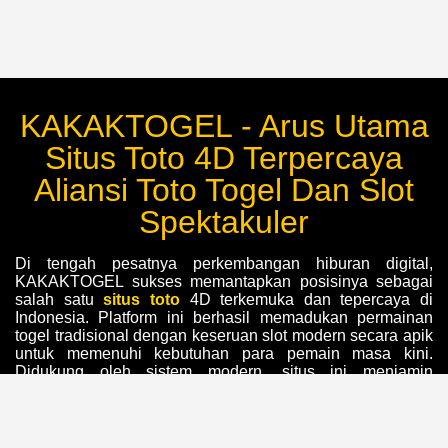
KAKAKTOGEL - Arus Utama
Situs Toto 4D Terpercaya
Aliansi Toto Togel Dan Slot
Spektakuler
Di tengah pesatnya perkembangan hiburan digital,
KAKAKTOGEL sukses memantapkan posisinya sebagai
salah satu
situs toto
4D terkemuka dan tepercaya di
Indonesia. Platform ini berhasil memadukan permainan
togel tradisional dengan keseruan slot modern secara apik
untuk memenuhi kebutuhan para pemain masa kini.
Didukung oleh sistem modern, situs ini menjamin
kelancaran jalannya permainan sekaligus menyuguhkan
performa visual yang memanjakan mata para
penggunanya.