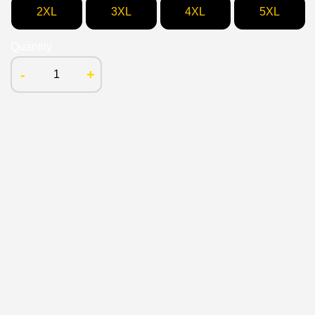
2XL
3XL
4XL
5XL
Quantity
-
+