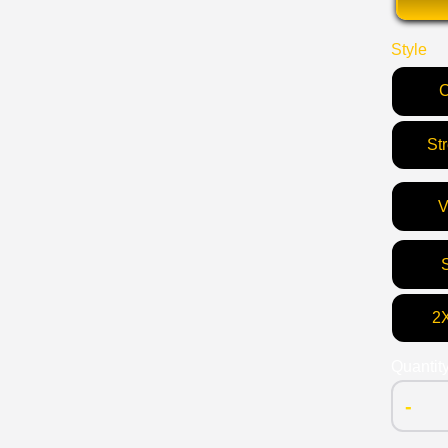
Style
C
St
V
2
Quantit
-