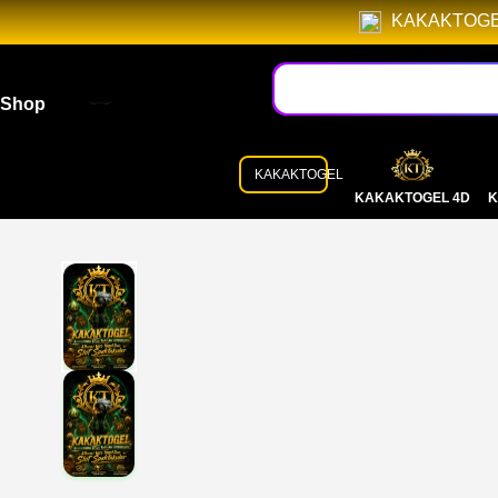
KAKAKTOGEL -
Shop
KAKAKTOGEL
KAKAKTOGEL 4D
K