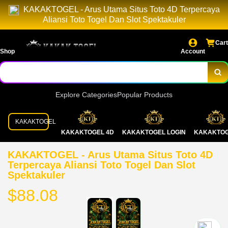
KAKAKTOGEL - Arus Utama Situs Toto 4D Terpercaya
Aliansi Toto Togel Dan Slot Spektakuler
Cart
Shop
Account
Explore Categories
Popular Products
KAKAKTOGEL
KAKAKTOGEL 4D
KAKAKTOGEL LOGIN
KAKAKTO
KAKAKTOGEL - Arus Utama Situs Toto 4D
Terpercaya Aliansi Toto Togel Dan Slot
Spektakuler
$88.08