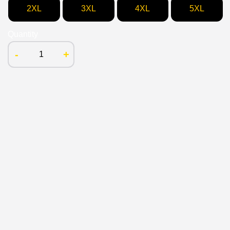
2XL
3XL
4XL
5XL
Quantity
-
+