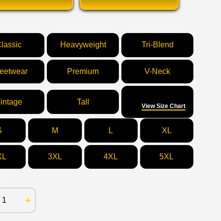
lassic
Heavyweight
Tri-Blend
reetwear
Premium
V-Neck
Size
intage
Tall
View Size Chart
S
M
L
XL
XL
3XL
4XL
5XL
y
+