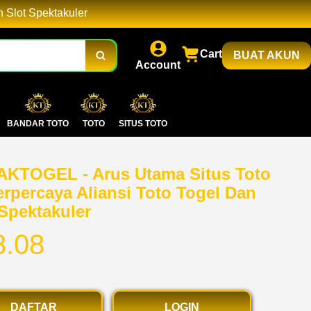
 Slot Spektakuler
Cart
BUAT AKUN
Account
BANDAR TOTO
TOTO
SITUS TOTO
KTOGEL - Arus Utama Situs Toto
erpercaya Aliansi Toto Togel Dan
 Spektakuler
8.08
DAFTAR
LOGIN