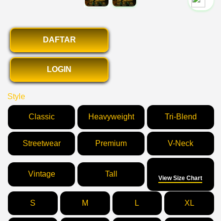
`2
DAFTAR
LOGIN
Style
Classic
Heavyweight
Tri-Blend
Streetwear
Premium
V-Neck
Size
Vintage
Tall
View Size Chart
S
M
L
XL