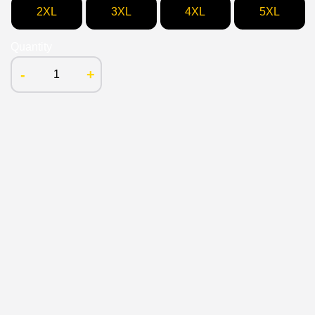
2XL
3XL
4XL
5XL
Quantity
-
+