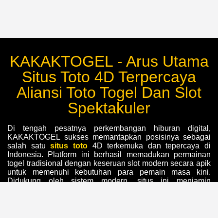
KAKAKTOGEL - Arus Utama
Situs Toto 4D Terpercaya
Aliansi Toto Togel Dan Slot
Spektakuler
Di tengah pesatnya perkembangan hiburan digital,
KAKAKTOGEL sukses memantapkan posisinya sebagai
salah satu
situs toto
4D terkemuka dan tepercaya di
Indonesia. Platform ini berhasil memadukan permainan
togel tradisional dengan keseruan slot modern secara apik
untuk memenuhi kebutuhan para pemain masa kini.
Didukung oleh sistem modern, situs ini menjamin
kelancaran jalannya permainan sekaligus menyuguhkan
performa visual yang memanjakan mata para
penggunanya.