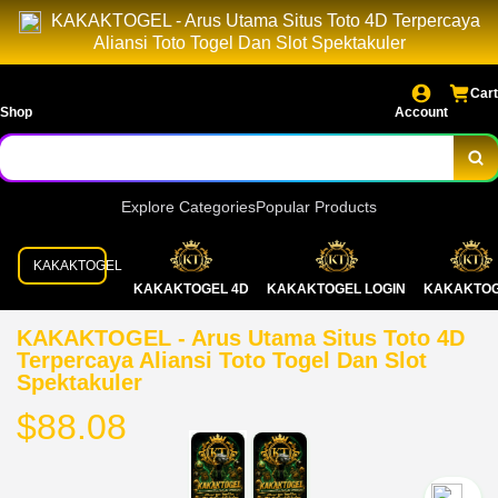
KAKAKTOGEL - Arus Utama Situs Toto 4D Terpercaya
Aliansi Toto Togel Dan Slot Spektakuler
Cart
Shop
Account
Explore Categories
Popular Products
KAKAKTOGEL
KAKAKTOGEL 4D
KAKAKTOGEL LOGIN
KAKAKTO
KAKAKTOGEL - Arus Utama Situs Toto 4D
Terpercaya Aliansi Toto Togel Dan Slot
Spektakuler
$88.08