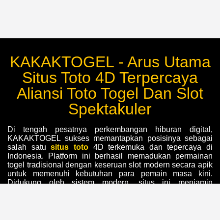
KAKAKTOGEL - Arus Utama
Situs Toto 4D Terpercaya
Aliansi Toto Togel Dan Slot
Spektakuler
Di tengah pesatnya perkembangan hiburan digital,
KAKAKTOGEL sukses memantapkan posisinya sebagai
salah satu
situs toto
4D terkemuka dan tepercaya di
Indonesia. Platform ini berhasil memadukan permainan
togel tradisional dengan keseruan slot modern secara apik
untuk memenuhi kebutuhan para pemain masa kini.
Didukung oleh sistem modern, situs ini menjamin
kelancaran jalannya permainan sekaligus menyuguhkan
performa visual yang memanjakan mata para
penggunanya.