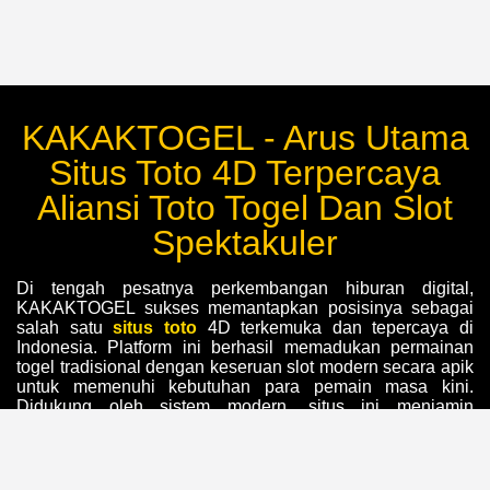
KAKAKTOGEL - Arus Utama
Situs Toto 4D Terpercaya
Aliansi Toto Togel Dan Slot
Spektakuler
Di tengah pesatnya perkembangan hiburan digital,
KAKAKTOGEL sukses memantapkan posisinya sebagai
salah satu
situs toto
4D terkemuka dan tepercaya di
Indonesia. Platform ini berhasil memadukan permainan
togel tradisional dengan keseruan slot modern secara apik
untuk memenuhi kebutuhan para pemain masa kini.
Didukung oleh sistem modern, situs ini menjamin
kelancaran jalannya permainan sekaligus menyuguhkan
performa visual yang memanjakan mata para
penggunanya.