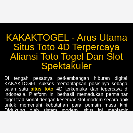
KAKAKTOGEL - Arus Utama
Situs Toto 4D Terpercaya
Aliansi Toto Togel Dan Slot
Spektakuler
Di tengah pesatnya perkembangan hiburan digital,
KAKAKTOGEL sukses memantapkan posisinya sebagai
salah satu
situs toto
4D terkemuka dan tepercaya di
Indonesia. Platform ini berhasil memadukan permainan
togel tradisional dengan keseruan slot modern secara apik
untuk memenuhi kebutuhan para pemain masa kini.
Didukung oleh sistem modern, situs ini menjamin
kelancaran jalannya permainan sekaligus menyuguhkan
performa visual yang memanjakan mata para
penggunanya.