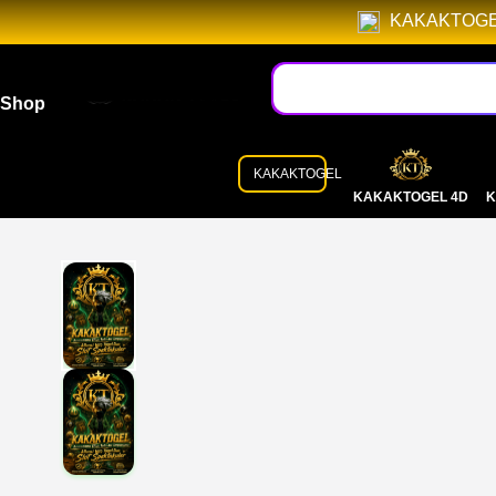
KAKAKTOGEL -
Shop
KAKAKTOGEL
KAKAKTOGEL 4D
K