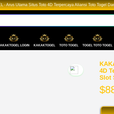
 Arus Utama Situs Toto 4D Terpercaya Aliansi Toto Togel Dan
AKAKTOGEL LOGIN
KAKAKTOGEL
TOTO TOGEL
TOGEL TOTO TOGEL
KAKA
4D T
`2
Slot
$8