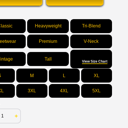
lassic
Heavyweight
Tri-Blend
reetwear
Premium
V-Neck
Size
intage
Tall
View Size Chart
S
M
L
XL
XL
3XL
4XL
5XL
y
+