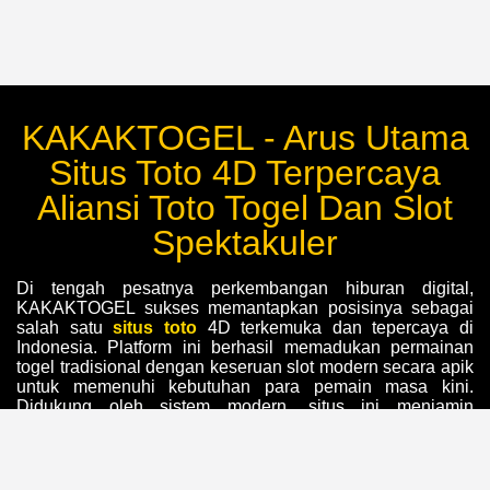
KAKAKTOGEL - Arus Utama
Situs Toto 4D Terpercaya
Aliansi Toto Togel Dan Slot
Spektakuler
Di tengah pesatnya perkembangan hiburan digital,
KAKAKTOGEL sukses memantapkan posisinya sebagai
salah satu
situs toto
4D terkemuka dan tepercaya di
Indonesia. Platform ini berhasil memadukan permainan
togel tradisional dengan keseruan slot modern secara apik
untuk memenuhi kebutuhan para pemain masa kini.
Didukung oleh sistem modern, situs ini menjamin
kelancaran jalannya permainan sekaligus menyuguhkan
performa visual yang memanjakan mata para
penggunanya.