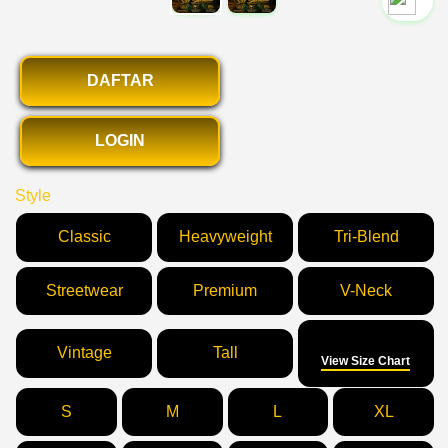
`2
DAFTAR
LOGIN
Style
Classic
Heavyweight
Tri-Blend
Streetwear
Premium
V-Neck
Size
Vintage
Tall
View Size Chart
S
M
L
XL