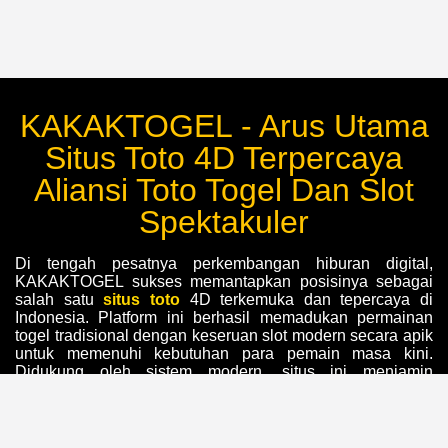
KAKAKTOGEL - Arus Utama
Situs Toto 4D Terpercaya
Aliansi Toto Togel Dan Slot
Spektakuler
Di tengah pesatnya perkembangan hiburan digital,
KAKAKTOGEL sukses memantapkan posisinya sebagai
salah satu
situs toto
4D terkemuka dan tepercaya di
Indonesia. Platform ini berhasil memadukan permainan
togel tradisional dengan keseruan slot modern secara apik
untuk memenuhi kebutuhan para pemain masa kini.
Didukung oleh sistem modern, situs ini menjamin
kelancaran jalannya permainan sekaligus menyuguhkan
performa visual yang memanjakan mata para
penggunanya.