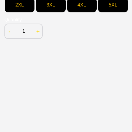
2XL
3XL
4XL
5XL
Quantity
-
+