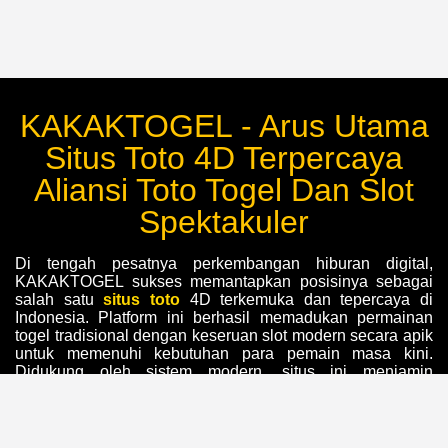
KAKAKTOGEL - Arus Utama
Situs Toto 4D Terpercaya
Aliansi Toto Togel Dan Slot
Spektakuler
Di tengah pesatnya perkembangan hiburan digital,
KAKAKTOGEL sukses memantapkan posisinya sebagai
salah satu
situs toto
4D terkemuka dan tepercaya di
Indonesia. Platform ini berhasil memadukan permainan
togel tradisional dengan keseruan slot modern secara apik
untuk memenuhi kebutuhan para pemain masa kini.
Didukung oleh sistem modern, situs ini menjamin
kelancaran jalannya permainan sekaligus menyuguhkan
performa visual yang memanjakan mata para
penggunanya.