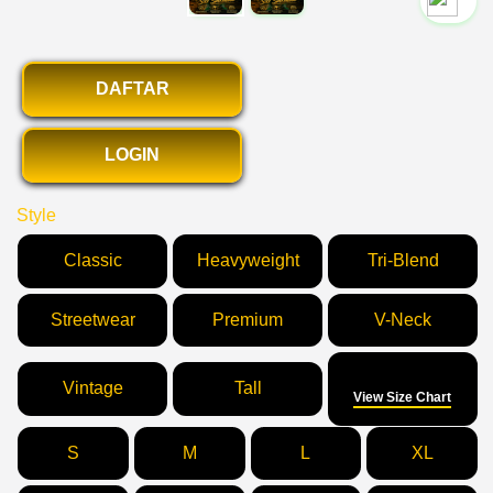
`2
DAFTAR
LOGIN
Style
Classic
Heavyweight
Tri-Blend
Streetwear
Premium
V-Neck
Size
Vintage
Tall
View Size Chart
S
M
L
XL