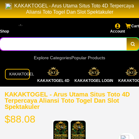
KAKAKTOGEL - Arus Utama Situs Toto 4D Terpercaya
Aliansi Toto Togel Dan Slot Spektakuler
Cart
Shop
Account
Explore Categories
Popular Products
KAKAKTOGEL
KAKAKTOGEL 4D
KAKAKTOGEL LOGIN
KAKAKTO
KAKAKTOGEL - Arus Utama Situs Toto 4D
Terpercaya Aliansi Toto Togel Dan Slot
Spektakuler
$88.08