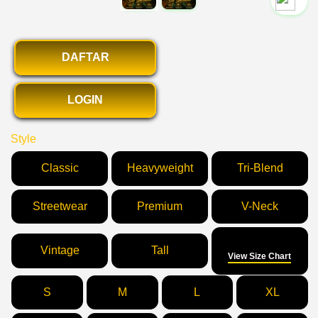
`2
DAFTAR
LOGIN
Style
Classic
Heavyweight
Tri-Blend
Streetwear
Premium
V-Neck
Size
Vintage
Tall
View Size Chart
S
M
L
XL