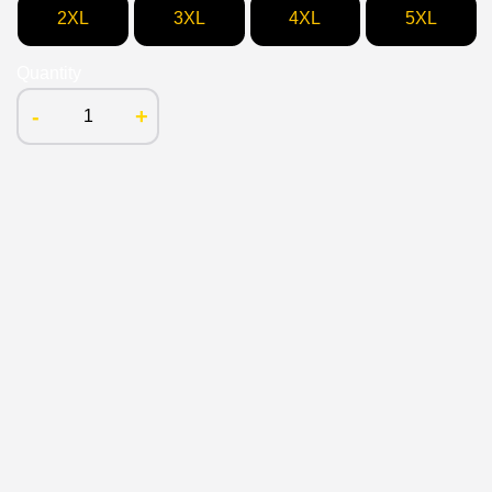
2XL
3XL
4XL
5XL
Quantity
-
+