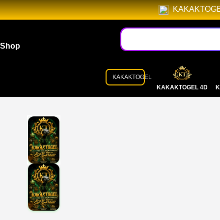
KAKAKTOGEL -
Shop
KAKAKTOGEL
KAKAKTOGEL 4D
K