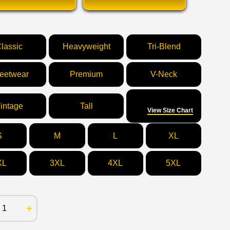
lassic
Heavyweight
Tri-Blend
reetwear
Premium
V-Neck
Size
intage
Tall
View Size Chart
S
M
L
XL
XL
3XL
4XL
5XL
y
+