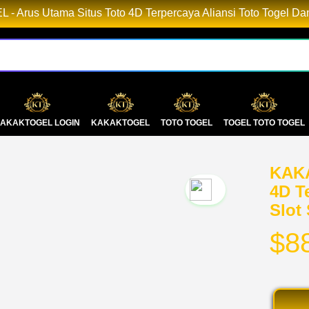
 Arus Utama Situs Toto 4D Terpercaya Aliansi Toto Togel Dan
AKAKTOGEL LOGIN
KAKAKTOGEL
TOTO TOGEL
TOGEL TOTO TOGEL
KAKA
4D T
`2
Slot
$8