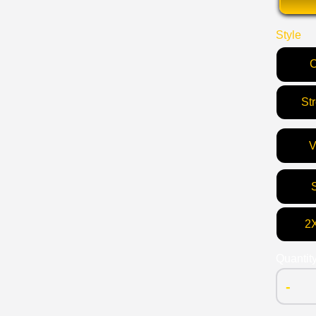
Style
C
St
V
2
Quantit
-