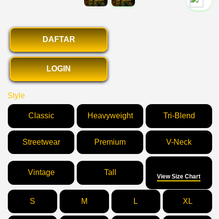
`2
DAFTAR
LOGIN
Style
Classic
Heavyweight
Tri-Blend
Streetwear
Premium
V-Neck
Size
Vintage
Tall
View Size Chart
S
M
L
XL