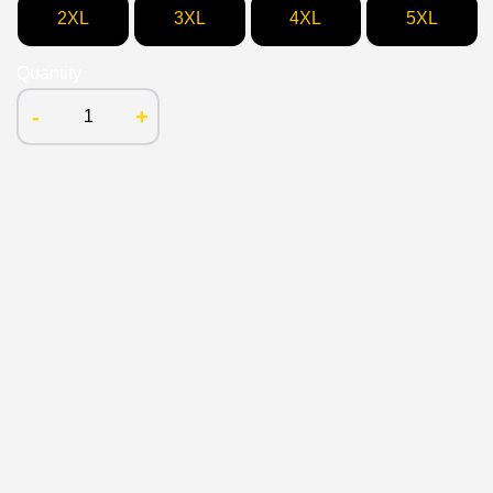
2XL
3XL
4XL
5XL
Quantity
-
+