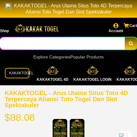
KAKAKTOGEL - Arus Utama Situs Toto 4D Terpercaya
Aliansi Toto Togel Dan Slot Spektakuler
Cart
Shop
Account
Explore Categories
Popular Products
KAKAKTOGEL
KAKAKTOGEL 4D
KAKAKTOGEL LOGIN
KAKAKTO
KAKAKTOGEL - Arus Utama Situs Toto 4D
Terpercaya Aliansi Toto Togel Dan Slot
Spektakuler
$88.08