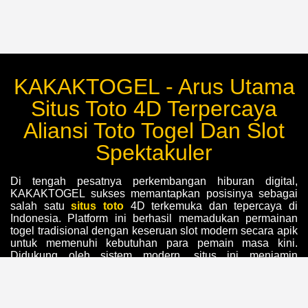
KAKAKTOGEL - Arus Utama
Situs Toto 4D Terpercaya
Aliansi Toto Togel Dan Slot
Spektakuler
Di tengah pesatnya perkembangan hiburan digital,
KAKAKTOGEL sukses memantapkan posisinya sebagai
salah satu
situs toto
4D terkemuka dan tepercaya di
Indonesia. Platform ini berhasil memadukan permainan
togel tradisional dengan keseruan slot modern secara apik
untuk memenuhi kebutuhan para pemain masa kini.
Didukung oleh sistem modern, situs ini menjamin
kelancaran jalannya permainan sekaligus menyuguhkan
performa visual yang memanjakan mata para
penggunanya.