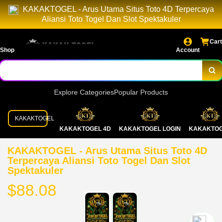
KAKAKTOGEL - Arus Utama Situs Toto 4D Terpercaya
Aliansi Toto Togel Dan Slot Spektakuler
Cart
Shop
Account
Explore Categories
Popular Products
KAKAKTOGEL
KAKAKTOGEL 4D
KAKAKTOGEL LOGIN
KAKAKTO
KAKAKTOGEL - Arus Utama Situs Toto 4D
Terpercaya Aliansi Toto Togel Dan Slot
Spektakuler
$88.08