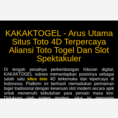
KAKAKTOGEL - Arus Utama
Situs Toto 4D Terpercaya
Aliansi Toto Togel Dan Slot
Spektakuler
Di tengah pesatnya perkembangan hiburan digital,
KAKAKTOGEL sukses memantapkan posisinya sebagai
salah satu
situs toto
4D terkemuka dan tepercaya di
Indonesia. Platform ini berhasil memadukan permainan
togel tradisional dengan keseruan slot modern secara apik
untuk memenuhi kebutuhan para pemain masa kini.
Didukung oleh sistem modern, situs ini menjamin
kelancaran jalannya permainan sekaligus menyuguhkan
performa visual yang memanjakan mata para
penggunanya.