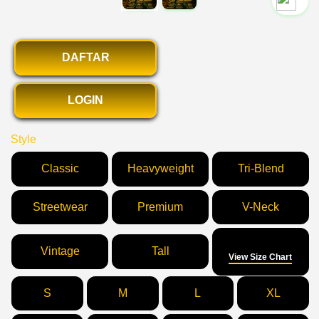
`2
DAFTAR
LOGIN
Style
Classic
Heavyweight
Tri-Blend
Streetwear
Premium
V-Neck
Size
Vintage
Tall
View Size Chart
S
M
L
XL