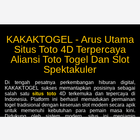
KAKAKTOGEL - Arus Utama
Situs Toto 4D Terpercaya
Aliansi Toto Togel Dan Slot
Spektakuler
Di tengah pesatnya perkembangan hiburan digital,
KAKAKTOGEL sukses memantapkan posisinya sebagai
salah satu
situs toto
4D terkemuka dan tepercaya di
Indonesia. Platform ini berhasil memadukan permainan
togel tradisional dengan keseruan slot modern secara apik
untuk memenuhi kebutuhan para pemain masa kini.
Didukung oleh sistem modern, situs ini menjamin
kelancaran jalannya permainan sekaligus menyuguhkan
performa visual yang memanjakan mata para
penggunanya.