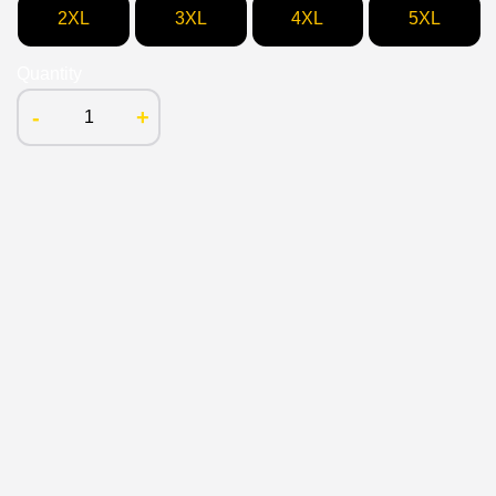
2XL
3XL
4XL
5XL
Quantity
-
+