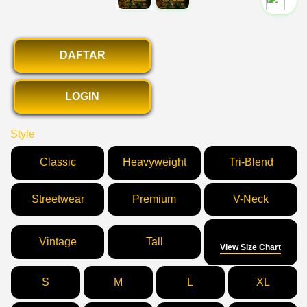
`2
DAFTAR
LOGIN
Style
Classic
Heavyweight
Tri-Blend
Streetwear
Premium
V-Neck
Size
Vintage
Tall
View Size Chart
S
M
L
XL