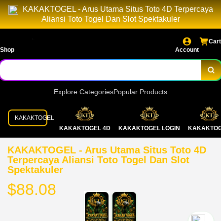
KAKAKTOGEL - Arus Utama Situs Toto 4D Terpercaya
Aliansi Toto Togel Dan Slot Spektakuler
Cart
Shop
Account
Explore Categories
Popular Products
KAKAKTOGEL
KAKAKTOGEL 4D
KAKAKTOGEL LOGIN
KAKAKTO
KAKAKTOGEL - Arus Utama Situs Toto 4D
Terpercaya Aliansi Toto Togel Dan Slot
Spektakuler
$88.08