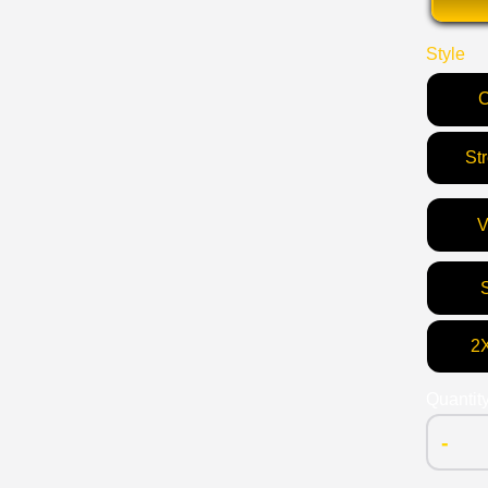
Style
C
St
V
2
Quantit
-