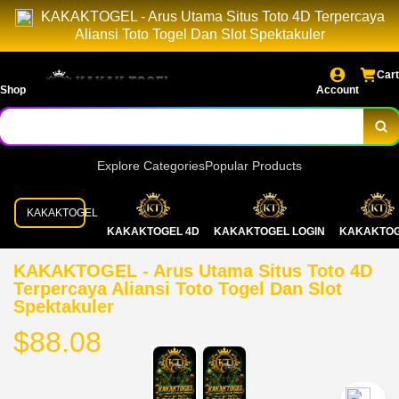
KAKAKTOGEL - Arus Utama Situs Toto 4D Terpercaya
Aliansi Toto Togel Dan Slot Spektakuler
Cart
Shop
Account
Explore Categories
Popular Products
KAKAKTOGEL
KAKAKTOGEL 4D
KAKAKTOGEL LOGIN
KAKAKTO
KAKAKTOGEL - Arus Utama Situs Toto 4D
Terpercaya Aliansi Toto Togel Dan Slot
Spektakuler
$88.08