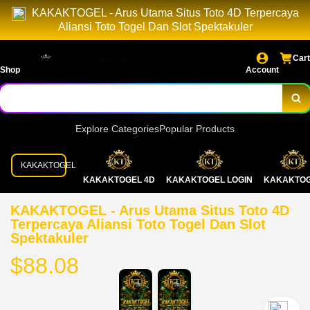
KAKAKTOGEL - Arus Utama Situs Toto 4D Terpercaya
Aliansi Toto Togel Dan Slot Spektakuler
Cart
Shop
Account
Explore Categories
Popular Products
KAKAKTOGEL
KAKAKTOGEL 4D
KAKAKTOGEL LOGIN
KAKAKTO
KAKAKTOGEL - Arus Utama Situs Toto 4D
Terpercaya Aliansi Toto Togel Dan Slot
Spektakuler
$88.08