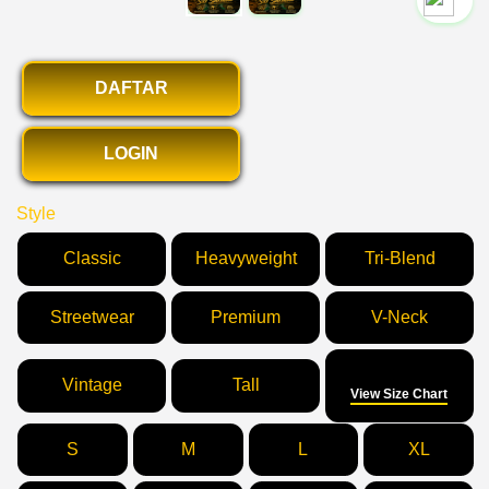
`2
DAFTAR
LOGIN
Style
Classic
Heavyweight
Tri-Blend
Streetwear
Premium
V-Neck
Size
Vintage
Tall
View Size Chart
S
M
L
XL