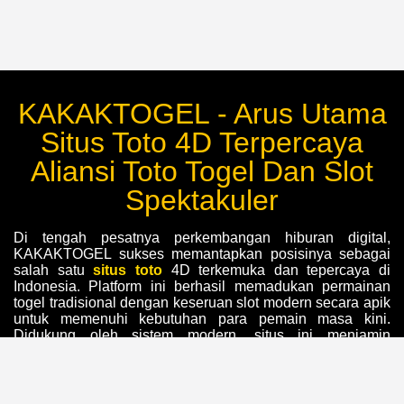
KAKAKTOGEL - Arus Utama
Situs Toto 4D Terpercaya
Aliansi Toto Togel Dan Slot
Spektakuler
Di tengah pesatnya perkembangan hiburan digital,
KAKAKTOGEL sukses memantapkan posisinya sebagai
salah satu
situs toto
4D terkemuka dan tepercaya di
Indonesia. Platform ini berhasil memadukan permainan
togel tradisional dengan keseruan slot modern secara apik
untuk memenuhi kebutuhan para pemain masa kini.
Didukung oleh sistem modern, situs ini menjamin
kelancaran jalannya permainan sekaligus menyuguhkan
performa visual yang memanjakan mata para
penggunanya.