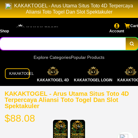
KAKAKTOGEL - Arus Utama Situs Toto 4D Terpercaya
Aliansi Toto Togel Dan Slot Spektakuler
Cart
Shop
Account
Explore Categories
Popular Products
KAKAKTOGEL
KAKAKTOGEL 4D
KAKAKTOGEL LOGIN
KAKAKTO
KAKAKTOGEL - Arus Utama Situs Toto 4D
Terpercaya Aliansi Toto Togel Dan Slot
Spektakuler
$88.08