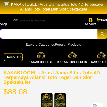
KAKAKTOGEL - Arus Utama Situs Toto 4D Terpercaya
Aliansi Toto Togel Dan Slot Spektakuler
Cart
Shop
Account
Explore Categories
Popular Products
KAKAKTOGEL
KAKAKTOGEL 4D
KAKAKTOGEL LOGIN
KAKAKTO
KAKAKTOGEL - Arus Utama Situs Toto 4D
Terpercaya Aliansi Toto Togel Dan Slot
Spektakuler
$88.08