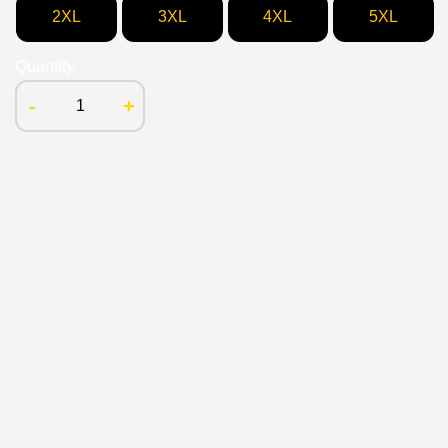
2XL
3XL
4XL
5XL
Quantity
-
+