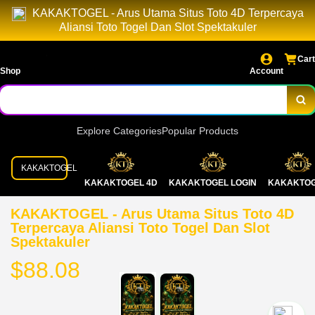
KAKAKTOGEL - Arus Utama Situs Toto 4D Terpercaya
Aliansi Toto Togel Dan Slot Spektakuler
Cart
Shop
Account
Explore Categories
Popular Products
KAKAKTOGEL
KAKAKTOGEL 4D
KAKAKTOGEL LOGIN
KAKAKTO
KAKAKTOGEL - Arus Utama Situs Toto 4D
Terpercaya Aliansi Toto Togel Dan Slot
Spektakuler
$88.08