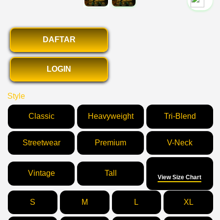
`2
DAFTAR
LOGIN
Style
Classic
Heavyweight
Tri-Blend
Streetwear
Premium
V-Neck
Size
Vintage
Tall
View Size Chart
S
M
L
XL