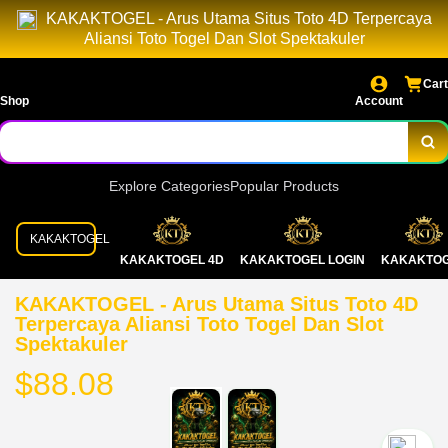
KAKAKTOGEL - Arus Utama Situs Toto 4D Terpercaya
Aliansi Toto Togel Dan Slot Spektakuler
Cart
Shop
Account
Explore Categories
Popular Products
KAKAKTOGEL
KAKAKTOGEL 4D
KAKAKTOGEL LOGIN
KAKAKTO
KAKAKTOGEL - Arus Utama Situs Toto 4D
Terpercaya Aliansi Toto Togel Dan Slot
Spektakuler
$88.08