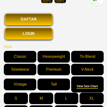
`2
DAFTAR
LOGIN
Style
Classic
Heavyweight
Tri-Blend
Streetwear
Premium
V-Neck
Size
Vintage
Tall
View Size Chart
S
M
L
XL