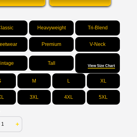
lassic
Heavyweight
Tri-Blend
reetwear
Premium
V-Neck
Size
intage
Tall
View Size Chart
S
M
L
XL
XL
3XL
4XL
5XL
y
+