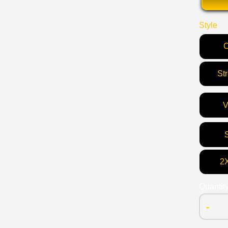
Style
C
St
V
2
Quantit
-