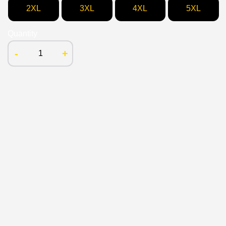
2XL
3XL
4XL
5XL
Quantity
-
+