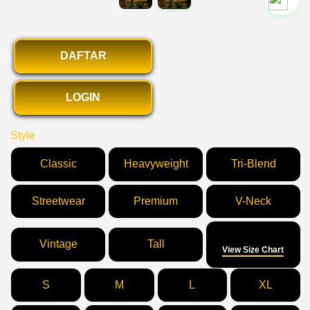
`2
DAFTAR
LOGIN
Style
Classic
Heavyweight
Tri-Blend
Streetwear
Premium
V-Neck
Size
Vintage
Tall
View Size Chart
S
M
L
XL