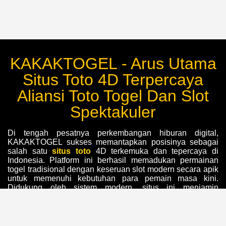
KAKAKTOGEL - Arus Utama
Situs Toto 4D Terpercaya
Aliansi Toto Togel Dan Slot
Spektakuler
Di tengah pesatnya perkembangan hiburan digital,
KAKAKTOGEL sukses memantapkan posisinya sebagai
salah satu
situs toto
4D terkemuka dan tepercaya di
Indonesia. Platform ini berhasil memadukan permainan
togel tradisional dengan keseruan slot modern secara apik
untuk memenuhi kebutuhan para pemain masa kini.
Didukung oleh sistem modern, situs ini menjamin
kelancaran jalannya permainan sekaligus menyuguhkan
performa visual yang memanjakan mata para
penggunanya.