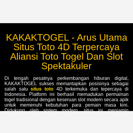
KAKAKTOGEL - Arus Utama
Situs Toto 4D Terpercaya
Aliansi Toto Togel Dan Slot
Spektakuler
Di tengah pesatnya perkembangan hiburan digital,
KAKAKTOGEL sukses memantapkan posisinya sebagai
salah satu
situs toto
4D terkemuka dan tepercaya di
Indonesia. Platform ini berhasil memadukan permainan
togel tradisional dengan keseruan slot modern secara apik
untuk memenuhi kebutuhan para pemain masa kini.
Didukung oleh sistem modern, situs ini menjamin
kelancaran jalannya permainan sekaligus menyuguhkan
performa visual yang memanjakan mata para
penggunanya.