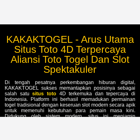
KAKAKTOGEL - Arus Utama
Situs Toto 4D Terpercaya
Aliansi Toto Togel Dan Slot
Spektakuler
Di tengah pesatnya perkembangan hiburan digital,
KAKAKTOGEL sukses memantapkan posisinya sebagai
salah satu
situs toto
4D terkemuka dan tepercaya di
Indonesia. Platform ini berhasil memadukan permainan
togel tradisional dengan keseruan slot modern secara apik
untuk memenuhi kebutuhan para pemain masa kini.
Didukung oleh sistem modern, situs ini menjamin
kelancaran jalannya permainan sekaligus menyuguhkan
performa visual yang memanjakan mata para
penggunanya.