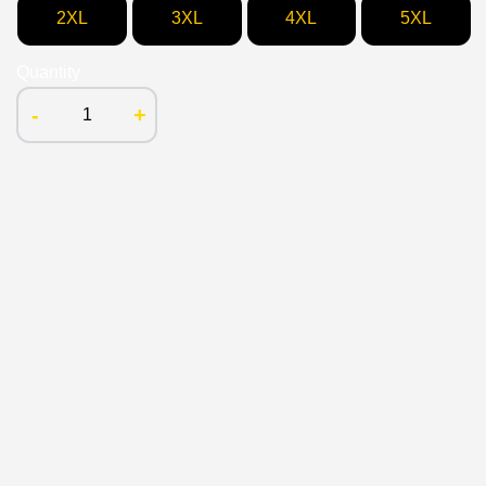
2XL
3XL
4XL
5XL
Quantity
-
+