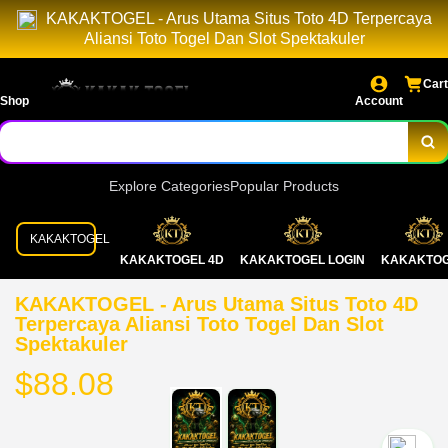
KAKAKTOGEL - Arus Utama Situs Toto 4D Terpercaya
Aliansi Toto Togel Dan Slot Spektakuler
Cart
Shop
Account
Explore Categories
Popular Products
KAKAKTOGEL
KAKAKTOGEL 4D
KAKAKTOGEL LOGIN
KAKAKTO
KAKAKTOGEL - Arus Utama Situs Toto 4D
Terpercaya Aliansi Toto Togel Dan Slot
Spektakuler
$88.08