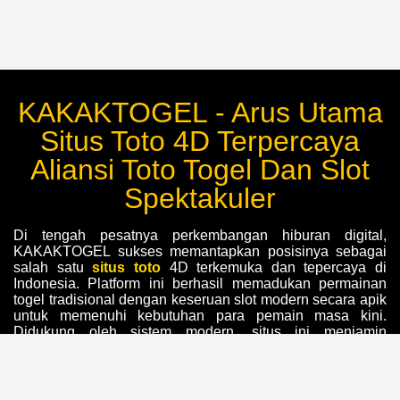
KAKAKTOGEL - Arus Utama
Situs Toto 4D Terpercaya
Aliansi Toto Togel Dan Slot
Spektakuler
Di tengah pesatnya perkembangan hiburan digital,
KAKAKTOGEL sukses memantapkan posisinya sebagai
salah satu
situs toto
4D terkemuka dan tepercaya di
Indonesia. Platform ini berhasil memadukan permainan
togel tradisional dengan keseruan slot modern secara apik
untuk memenuhi kebutuhan para pemain masa kini.
Didukung oleh sistem modern, situs ini menjamin
kelancaran jalannya permainan sekaligus menyuguhkan
performa visual yang memanjakan mata para
penggunanya.