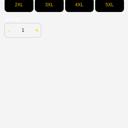
2XL
3XL
4XL
5XL
Quantity
-
+