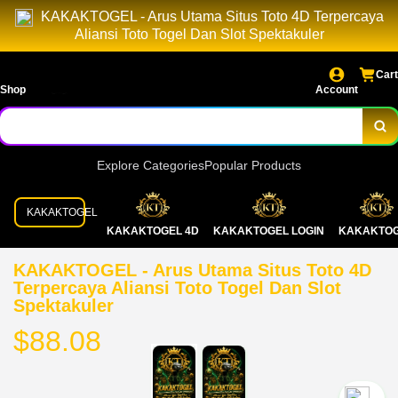
KAKAKTOGEL - Arus Utama Situs Toto 4D Terpercaya
Aliansi Toto Togel Dan Slot Spektakuler
Cart
Shop
Account
Explore Categories
Popular Products
KAKAKTOGEL
KAKAKTOGEL 4D
KAKAKTOGEL LOGIN
KAKAKTO
KAKAKTOGEL - Arus Utama Situs Toto 4D
Terpercaya Aliansi Toto Togel Dan Slot
Spektakuler
$88.08